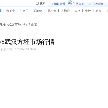
搜索
钢铁智策
兰格云商
兰格物流
策
丨
数据中心
丨
钢厂
丨
工地价
丨
周均价
丨
月均价
丨
库存
丨
统计
丨
研究
丨
方坯
>
武汉方坯
>行情正文
6/7/8武汉方坯市场行情
发表日期：2026/7/8 10:59:52