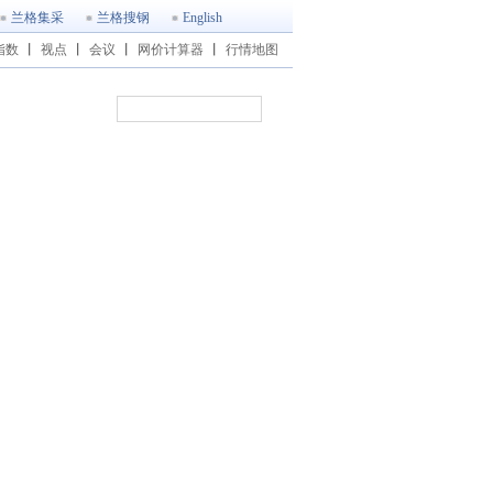
兰格集采
兰格搜钢
English
指数
丨
视点
丨
会议
丨
网价计算器
丨
行情地图