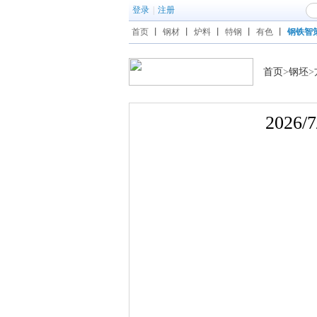
登录
|
注册
首页
丨
钢材
丨
炉料
丨
特钢
丨
有色
丨
钢铁智
首页
>
钢坯
>
202