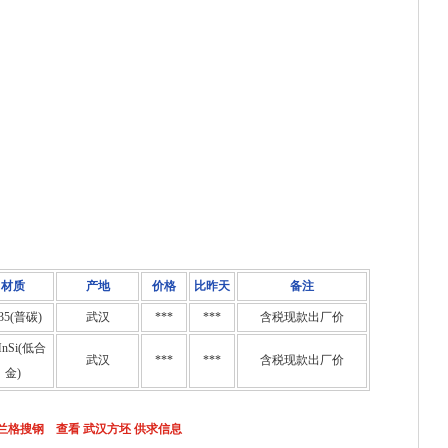
材质
产地
价格
比昨天
备注
35(普碳)
武汉
***
***
含税现款出厂价
MnSi(低合
武汉
***
***
含税现款出厂价
金)
兰格搜钢 查看 武汉方坯 供求信息