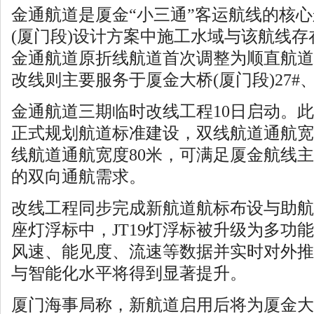
金通航道是厦金“小三通”客运航线的核
(厦门段)设计方案中施工水域与该航线存在
金通航道原折线航道首次调整为顺直航道。
改线则主要服务于厦金大桥(厦门段)27#、
金通航道三期临时改线工程10日启动。
正式规划航道标准建设，双线航道通航宽度
线航道通航宽度80米，可满足厦金航线
的双向通航需求。
改线工程同步完成新航道航标布设与助航
座灯浮标中，JT19灯浮标被升级为多功
风速、能见度、流速等数据并实时对外推
与智能化水平将得到显著提升。
厦门海事局称，新航道启用后将为厦金大