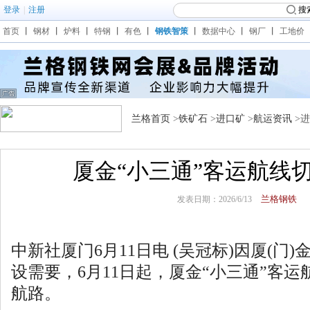
登录
|
注册
搜
首页
丨
钢材
丨
炉料
丨
特钢
丨
有色
丨
钢铁智策
丨
数据中心
丨
钢厂
丨
工地价
兰格首页
>
铁矿石
>
进口矿
>
航运资讯
>
厦金“小三通”客运航线
兰格钢铁
发表日期：2026/6/13
中新社厦门6月11日电 (吴冠标)因厦(门)金
设需要，6月11日起，厦金“小三通”客
航路。