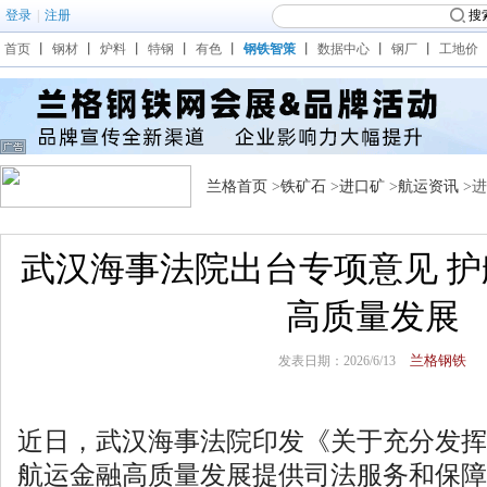
登录
|
注册
搜
首页
丨
钢材
丨
炉料
丨
特钢
丨
有色
丨
钢铁智策
丨
数据中心
丨
钢厂
丨
工地价
兰格首页
>
铁矿石
>
进口矿
>
航运资讯
>
武汉海事法院出台专项意见 
高质量发展
兰格钢铁
发表日期：2026/6/13
近日，武汉海事法院印发《关于充分发挥
航运金融高质量发展提供司法服务和保障