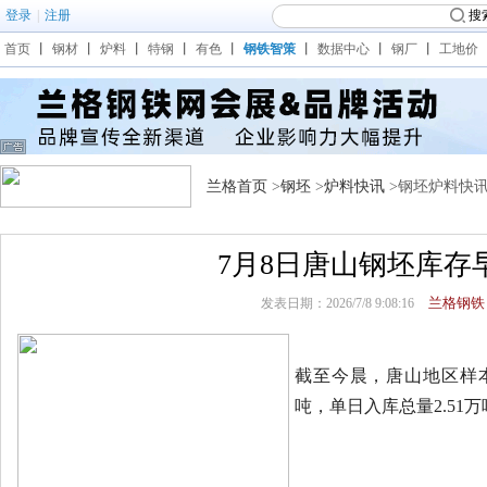
登录
|
注册
搜
首页
丨
钢材
丨
炉料
丨
特钢
丨
有色
丨
钢铁智策
丨
数据中心
丨
钢厂
丨
工地价
兰格首页
>
钢坯
>
炉料快讯
>钢坯炉料快
7月8日唐山钢坯库存
兰格钢铁
发表日期：2026/7/8 9:08:16
截至今晨，唐山地区样本仓
吨，单日入库总量2.51万