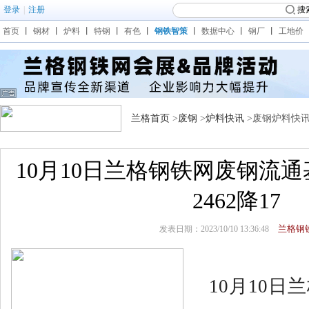
登录
|
注册
搜
首页
丨
钢材
丨
炉料
丨
特钢
丨
有色
丨
钢铁智策
丨
数据中心
丨
钢厂
丨
工地价
兰格首页
>
废钢
>
炉料快讯
>废钢炉料快
10月10日兰格钢铁网废钢流
2462降17
兰格钢
发表日期：2023/10/10 13:36:48
10月10