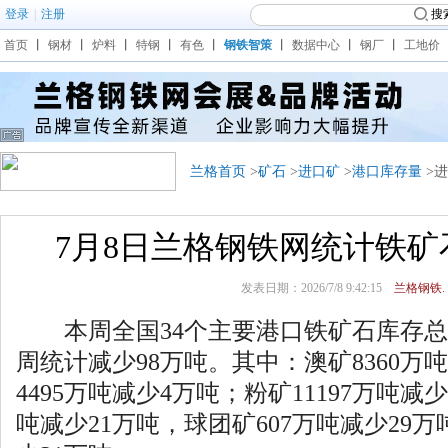
登录
|
注册
搜
首页
丨
钢材
丨
炉料
丨
特钢
丨
有色
丨
钢铁智策
丨
数据中心
丨
钢厂
丨
工地价
兰格首页
>
矿石
>
进口矿
>
港口库存量
>
7月8日兰格钢铁网统计铁
发表日期：2026/7/8 9:42:15
兰格钢铁.
本周全国34个主要港口铁矿石库存总量1
周统计减少98万吨。其中：澳矿8360万
4495万吨减少4万吨；粉矿11197万吨减少
吨减少21万吨，球团矿607万吨减少29万