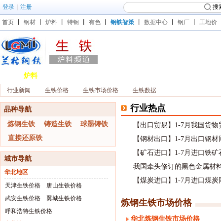
登录
|
注册
搜
首页
丨
钢材
丨
炉料
丨
特钢
丨
有色
丨
钢铁智策
丨
数据中心
丨
钢厂
丨
工地价
炉料
铁矿石
煤焦
国产铁矿石
进口矿
煤炭
焦炭
行业新闻
生铁价格
生铁市场价格
生铁数据
行业热点
品种导航
炼钢生铁
铸造生铁
球墨铸铁
【出口贸易】1-7月我国货物
直接还原铁
【钢材出口】1-7月出口钢材同
【矿石进口】1-7月进口铁矿
城市导航
我国牵头修订的黑色金属材
华北地区
【煤炭进口】1-7月进口煤炭同
天津生铁价格
唐山生铁价格
武安生铁价格
翼城生铁价格
炼钢生铁市场价格
呼和浩特生铁价格
华北炼钢生铁市场价格