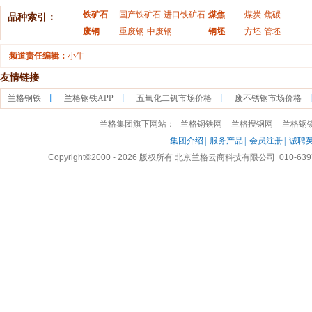
铁矿石
国产铁矿石
进口铁矿石
煤焦
煤炭
焦碳
品种索引：
废钢
重废钢
中废钢
钢坯
方坯
管坯
频道责任编辑：
小牛
友情链接
兰格钢铁
丨
兰格钢铁APP
丨
五氧化二钒市场价格
丨
废不锈钢市场价格